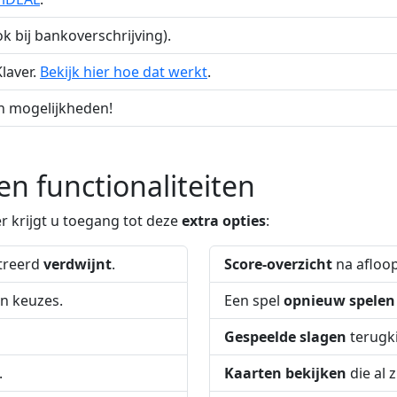
k bij bankoverschrijving).
laver.
Bekijk hier hoe dat werkt
.
 en mogelijkheden!
n functionaliteiten
r krijgt u toegang tot deze
extra opties
:
streerd
verdwijnt
.
Score-overzicht
na afloop
n keuzes.
Een spel
opnieuw spelen
Gespeelde slagen
terugki
.
Kaarten bekijken
die al 