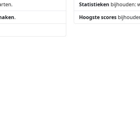
arten.
Statistieken
bijhouden: wi
 maken
.
Hoogste scores
bijhoude