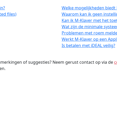
in?
Welke mogelijkheden biedt 
ed files)
Waarom kan ik geen instelli
Kan ik M-Klaver met het to
Wat zijn de minimale syste
Problemen met roem meld
Werkt M-Klaver op een App
Is betalen met iDEAL veilig?
opmerkingen of suggesties? Neem gerust contact op via de
c
en.