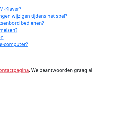
M-Klaver?
ngen wijzigen tijdens het spel?
etsenbord bedienen?
emeisen?
en
le-computer?
ontactpagina
. We beantwoorden graag al